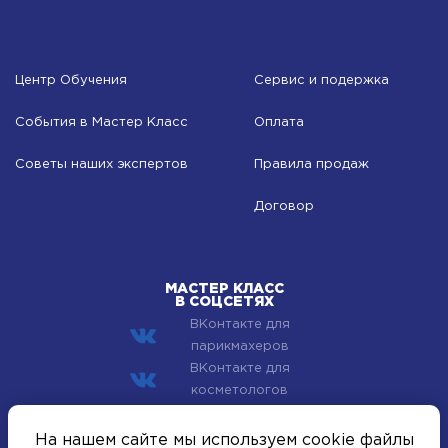
Центр Обучения
Сервис и подержка
События в Мастер Класс
Оплата
Советы наших экспертов
Правила продаж
Договор
МАСТЕР КЛАСС
В СОЦСЕТЯХ
ВКонтакте для
парикмахеров
ВКонтакте для
косметологов
© 2002–2026 Компания Мастер Класс - профессиональная
На нашем сайте мы используем cookie файлы