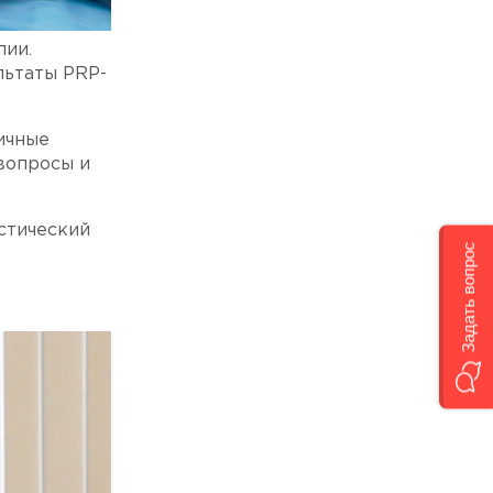
пии.
льтаты PRP-
ичные
вопросы и
стический
Задать вопрос