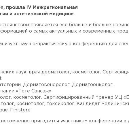
son, прошла IV Межрегиональная
ии и эстетической медицине.
остоянством появляется все больше и больше новино
информацией о самых актуальных и современных прод
рганизует научно-практическую конференцию для спе
инских наук, врач-дерматолог, косметолог. Сертифи
t
категории. Дерматовенеролог. Дерматоонколог.
пании «Тете Сансаж»
ролог, косметолог. Сертифицированный тренер УЦ «
етолог, косметолог, токсиколог. Кандидат медицински
ue, Finistere
 несомненно пригодится участникам конференции в