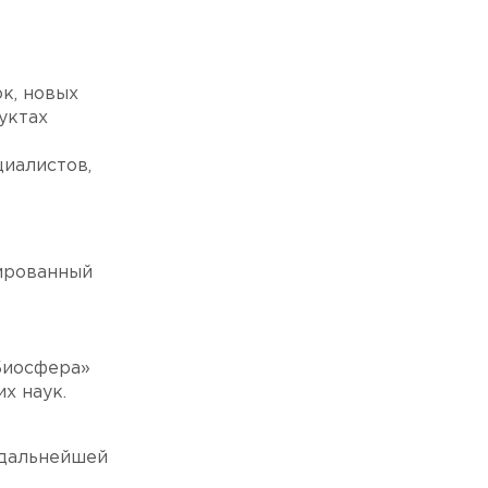
к, новых
уктах
циалистов,
цированный
Биосфера»
х наук.
 дальнейшей