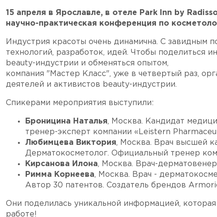
15 апреля в Ярославле, в отеле Park Inn by Radis
научно-практическая конференция по косметолог
Индустрия красоты очень динамична. С завидным п
технологий, разработок, идей. Чтобы поделиться 
beauty-индустрии и обменяться опытом,
компания "Мастер Класс", уже в четвертый раз, о
деятелей и активистов beauty-индустрии.
Спикерами мероприятия выступили:
Броницина Наталья
, Москва. Кандидат медиц
тренер-эксперт компании «Leistern Pharmaceu
Любимцева Виктория
, Москва. Врач высшей 
Дерматокосметолог. Официальный тренер ком
Кирсанова Илона
, Москва. Врач-дерматовене
Римма Корнеева
, Москва. Врач - дерматокосм
Автор 30 патентов. Создатель брендов Armoriq
Они поделилась уникальной информацией, которая
работе!